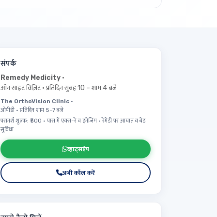
संपर्क
Remedy Medicity
·
ऑन साइट विज़िट · प्रतिदिन सुबह 10 – शाम 4 बजे
The OrthoVision Clinic
·
ओपीडी · प्रतिदिन शाम 5–7 बजे
परामर्श शुल्क: ₹500 · पास में एक्स-रे व इमेजिंग · रेमेडी पर आघात व बेड
सुविधा
व्हाट्सऐप
अभी कॉल करें