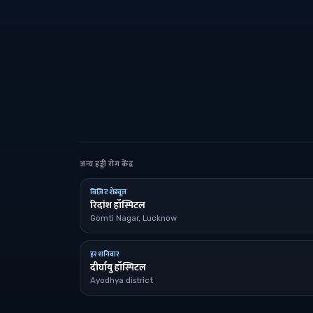
अन्य हड्डी रोग केंद्र
विज़िट शेड्यूल
रिदांश हॉस्पिटल
Gomti Nagar, Lucknow
हर शनिवार
दीर्घायु हॉस्पिटल
Ayodhya district