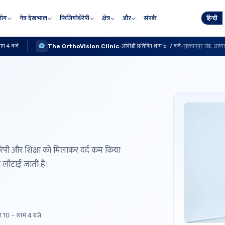
 रोग
नेत्र देखभाल
फिजियोथेरेपी
क्षेत्र
और
संपर्क
हिन्दी
शाम 4 बजे
ओपीडी प्रतिदिन शाम 5–7 बजे
The OrthoVision Clinic
·
·
सुल्तानपुर रोड, अह
्रोथेरेपी और शिक्षा को मिलाकर दर्द कम किया
ा लौटाई जाती है।
ह 10 – शाम 4 बजे