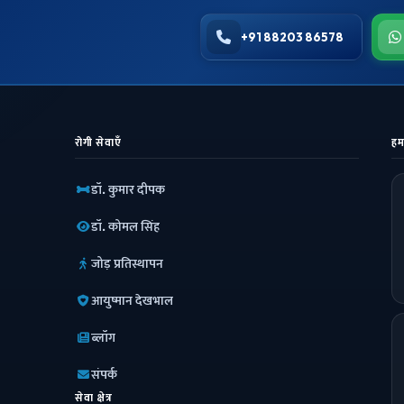
+91 88203 86578
रोगी सेवाएँ
हम
डॉ. कुमार दीपक
डॉ. कोमल सिंह
जोड़ प्रतिस्थापन
आयुष्मान देखभाल
ब्लॉग
संपर्क
सेवा क्षेत्र