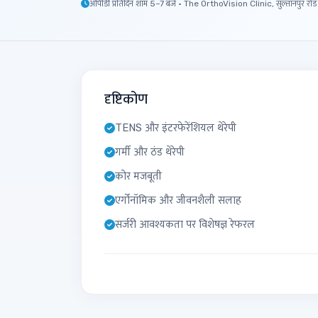
ओपीडी प्रतिदिन शाम 5–7 बजे · The OrthoVision Clinic, सुल्तानपुर रोड
दृष्टिकोण
TENS और इंटरफेरेंशियल थेरेपी
गर्मी और ठंड थेरेपी
कोर मजबूती
एर्गोनॉमिक और जीवनशैली सलाह
सर्जरी आवश्यकता पर विशेषज्ञ रेफरल