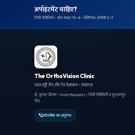
अपॉइंटमेंट चाहिए?
रेमेडी मेडिसिटी · ऑन साइट 10–4 · क्लिनिक ओपीडी 5–7
The OrthoVision Clinic
उन्नत हड्डी रोग और नेत्र देखभाल · लखनऊ
डॉ. कुमार दीपक · Gold Medalist · रेमेडी मेडिसिटी व सुल्तानपुर
रोड।
कॉलबैक का अनुरोध