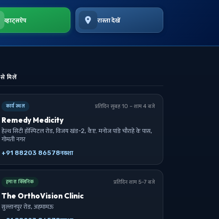
व्हाट्सऐप
रास्ता देखें
से मिलें
प्रतिदिन सुबह 10 – शाम 4 बजे
कार्य स्थल
Remedy Medicity
हेल्थ सिटी हॉस्पिटल रोड, विजय खंड-2, कैप्ट. मनोज पांडे चौराहे के पास,
गोमती नगर
+91 88203 86578
नक्शा
प्रतिदिन शाम 5–7 बजे
हमारा क्लिनिक
The OrthoVision Clinic
सुल्तानपुर रोड, अहमामऊ