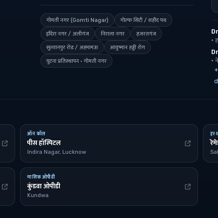
गोमती नगर (Gomti Nagar)
गोल्फ सिटी / शहीद पथ
D
इंदिरा नगर / अलीगंज
निराला नगर
हज़रतगंज
· ह
सुल्तानपुर रोड / अहमामऊ
आयुष्मान हड्डी रोग
Dr
· न
घुटना प्रतिस्थापन · गोमती नगर
+
d
ऑन कॉल
हर 
पीस हॉस्पिटल
रेमे
Indira Nagar, Lucknow
Sa
मासिक ओपीडी
कुंडवा ओपीडी
Kundwa