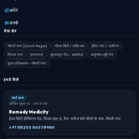
ब्लॉग
संपर्क
सेवा क्षेत्र
गोमती नगर (Gomti Nagar)
गोल्फ सिटी / शहीद पथ
इंदिरा नगर / अलीगंज
निराला नगर
हज़रतगंज
सुल्तानपुर रोड / अहमामऊ
आयुष्मान हड्डी रोग
घुटना प्रतिस्थापन · गोमती नगर
हमसे मिलें
कार्य स्थल
प्रतिदिन सुबह 10 – शाम 4 बजे
Remedy Medicity
हेल्थ सिटी हॉस्पिटल रोड, विजय खंड-2, कैप्ट. मनोज पांडे चौराहे के पास, गोमती नगर
+91 88203 86578
नक्शा