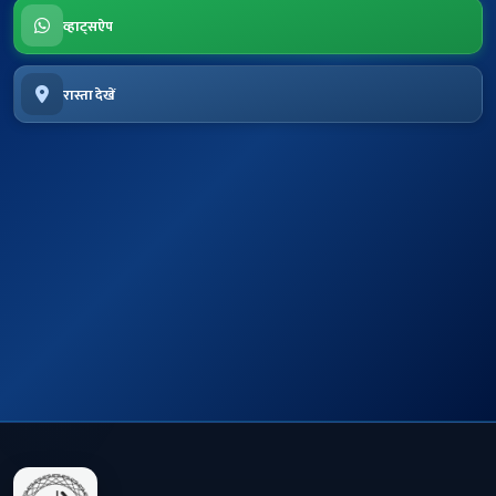
व्हाट्सऐप
रास्ता देखें