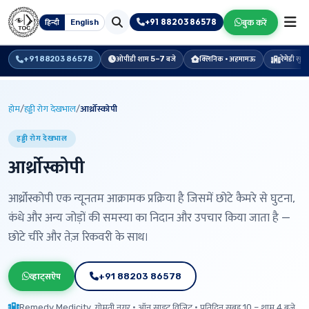
+91 88203 86578
बुक करें
हिन्दी
English
+91 88203 86578
ओपीडी शाम 5–7 बजे
क्लिनिक · अहमामऊ
रेमेडी सु
होम
/
हड्डी रोग देखभाल
/
आर्थ्रोस्कोपी
हड्डी रोग देखभाल
आर्थ्रोस्कोपी
आर्थ्रोस्कोपी एक न्यूनतम आक्रामक प्रक्रिया है जिसमें छोटे कैमरे से घुटना,
कंधे और अन्य जोड़ों की समस्या का निदान और उपचार किया जाता है —
छोटे चीरे और तेज़ रिकवरी के साथ।
व्हाट्सऐप
+91 88203 86578
Remedy Medicity, गोमती नगर · ऑन साइट विज़िट · प्रतिदिन सुबह 10 – शाम 4 बजे