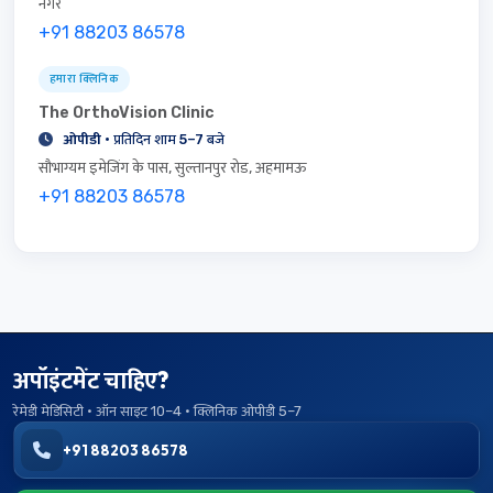
नगर
+91 88203 86578
हमारा क्लिनिक
The OrthoVision Clinic
ओपीडी
· प्रतिदिन शाम 5–7 बजे
सौभाग्यम इमेजिंग के पास, सुल्तानपुर रोड, अहमामऊ
+91 88203 86578
अपॉइंटमेंट चाहिए?
रेमेडी मेडिसिटी · ऑन साइट 10–4 · क्लिनिक ओपीडी 5–7
+91 88203 86578