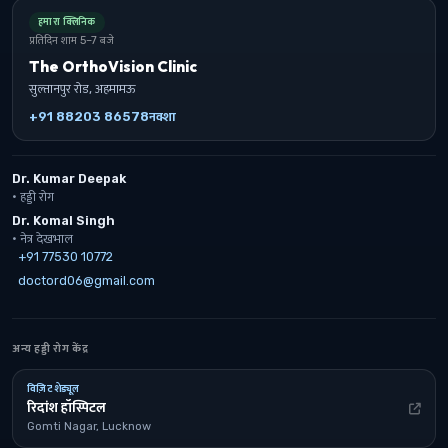
हमारा क्लिनिक
प्रतिदिन शाम 5–7 बजे
The OrthoVision Clinic
सुल्तानपुर रोड, अहमामऊ
+91 88203 86578
नक्शा
Dr. Kumar Deepak
· हड्डी रोग
Dr. Komal Singh
· नेत्र देखभाल
+91 77530 10772
doctord06@gmail.com
अन्य हड्डी रोग केंद्र
विज़िट शेड्यूल
रिदांश हॉस्पिटल
Gomti Nagar, Lucknow