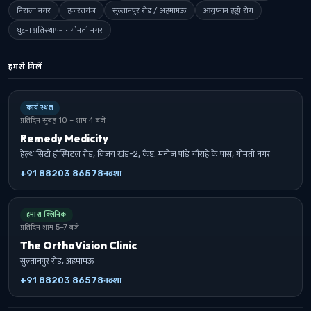
निराला नगर
हज़रतगंज
सुल्तानपुर रोड / अहमामऊ
आयुष्मान हड्डी रोग
घुटना प्रतिस्थापन · गोमती नगर
हमसे मिलें
कार्य स्थल
प्रतिदिन सुबह 10 – शाम 4 बजे
Remedy Medicity
हेल्थ सिटी हॉस्पिटल रोड, विजय खंड-2, कैप्ट. मनोज पांडे चौराहे के पास, गोमती नगर
+91 88203 86578
नक्शा
हमारा क्लिनिक
प्रतिदिन शाम 5–7 बजे
The OrthoVision Clinic
सुल्तानपुर रोड, अहमामऊ
+91 88203 86578
नक्शा