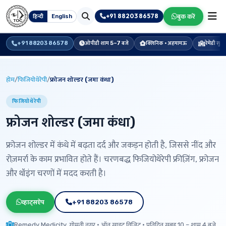
+91 88203 86578
बुक करें
हिन्दी
English
+91 88203 86578
ओपीडी शाम 5–7 बजे
क्लिनिक · अहमामऊ
रेमेडी सु
होम
/
फिजियोथेरेपी
/
फ्रोजन शोल्डर (जमा कंधा)
फिजियोथेरेपी
फ्रोजन शोल्डर (जमा कंधा)
फ्रोजन शोल्डर में कंधे में बढ़ता दर्द और जकड़न होती है, जिससे नींद और
रोज़मर्रा के काम प्रभावित होते हैं। चरणबद्ध फिजियोथेरेपी फ्रीज़िंग, फ्रोजन
और थॉइंग चरणों में मदद करती है।
व्हाट्सऐप
+91 88203 86578
Remedy Medicity, गोमती नगर · ऑन साइट विज़िट · प्रतिदिन सुबह 10 – शाम 4 बजे