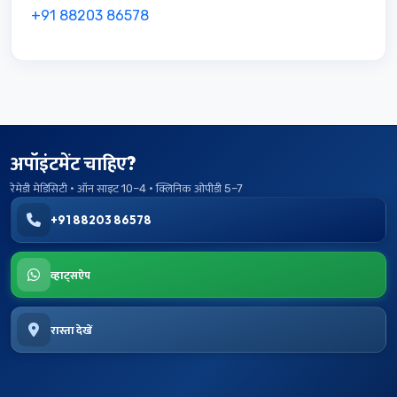
+91 88203 86578
अपॉइंटमेंट चाहिए?
रेमेडी मेडिसिटी · ऑन साइट 10–4 · क्लिनिक ओपीडी 5–7
+91 88203 86578
व्हाट्सऐप
रास्ता देखें