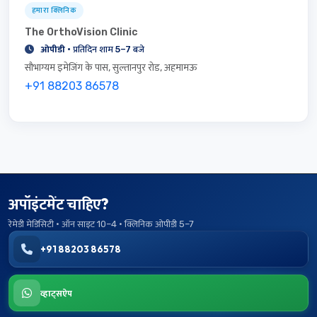
हमारा क्लिनिक
The OrthoVision Clinic
ओपीडी
· प्रतिदिन शाम 5–7 बजे
सौभाग्यम इमेजिंग के पास, सुल्तानपुर रोड, अहमामऊ
+91 88203 86578
अपॉइंटमेंट चाहिए?
रेमेडी मेडिसिटी · ऑन साइट 10–4 · क्लिनिक ओपीडी 5–7
+91 88203 86578
व्हाट्सऐप