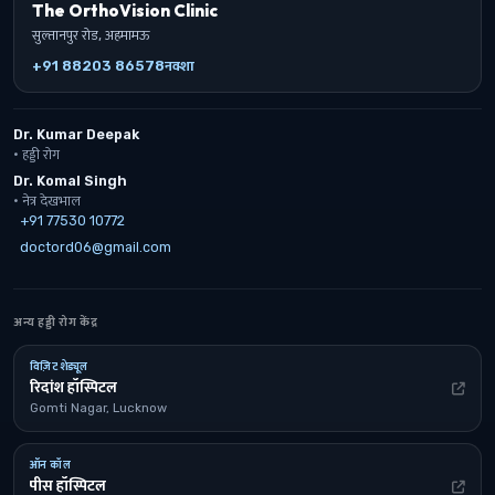
The OrthoVision Clinic
सुल्तानपुर रोड, अहमामऊ
+91 88203 86578
नक्शा
Dr. Kumar Deepak
· हड्डी रोग
Dr. Komal Singh
· नेत्र देखभाल
+91 77530 10772
doctord06@gmail.com
अन्य हड्डी रोग केंद्र
विज़िट शेड्यूल
रिदांश हॉस्पिटल
Gomti Nagar, Lucknow
ऑन कॉल
पीस हॉस्पिटल