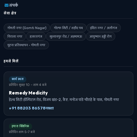
संपर्क
सेवा क्षेत्र
गोमती नगर (Gomti Nagar)
गोल्फ सिटी / शहीद पथ
इंदिरा नगर / अलीगंज
निराला नगर
हज़रतगंज
सुल्तानपुर रोड / अहमामऊ
आयुष्मान हड्डी रोग
घुटना प्रतिस्थापन · गोमती नगर
हमसे मिलें
कार्य स्थल
प्रतिदिन सुबह 10 – शाम 4 बजे
Remedy Medicity
हेल्थ सिटी हॉस्पिटल रोड, विजय खंड-2, कैप्ट. मनोज पांडे चौराहे के पास, गोमती नगर
+91 88203 86578
नक्शा
हमारा क्लिनिक
प्रतिदिन शाम 5–7 बजे