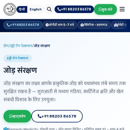
+91 88203 86578
बुक करें
हिन्दी
English
+91 88203 86578
ओपीडी शाम 5–7 बजे
क्लिनिक · अहमामऊ
रेमेडी सु
होम
/
हड्डी रोग देखभाल
/
जोड़ संरक्षण
हड्डी रोग देखभाल
जोड़ संरक्षण
जोड़ संरक्षण का लक्ष्य आपके प्राकृतिक जोड़ को यथासंभव लंबे समय तक
सुरक्षित रखना है — शुरुआती से मध्यम गठिया, कार्टिलेज क्षति और खेल
संबंधी घिसाव के लिए उपयुक्त।
व्हाट्सऐप
+91 88203 86578
Remedy Medicity, गोमती नगर · ऑन साइट विज़िट · प्रतिदिन सुबह 10 – शाम 4 बजे