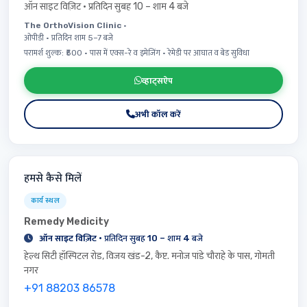
ऑन साइट विज़िट · प्रतिदिन सुबह 10 – शाम 4 बजे
The OrthoVision Clinic
·
ओपीडी · प्रतिदिन शाम 5–7 बजे
परामर्श शुल्क: ₹500 · पास में एक्स-रे व इमेजिंग · रेमेडी पर आघात व बेड सुविधा
व्हाट्सऐप
अभी कॉल करें
हमसे कैसे मिलें
कार्य स्थल
Remedy Medicity
ऑन साइट विज़िट
· प्रतिदिन सुबह 10 – शाम 4 बजे
हेल्थ सिटी हॉस्पिटल रोड, विजय खंड-2, कैप्ट. मनोज पांडे चौराहे के पास, गोमती
नगर
+91 88203 86578