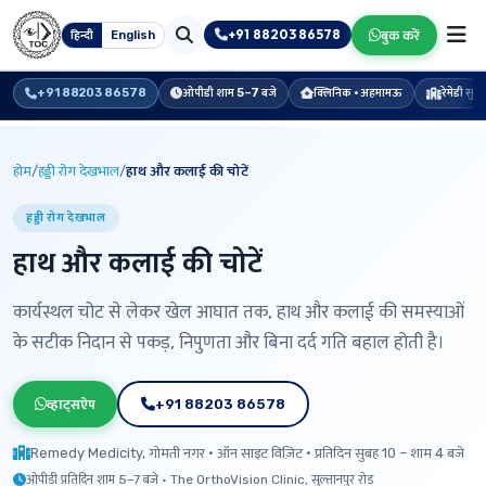
+91 88203 86578
बुक करें
हिन्दी
English
+91 88203 86578
ओपीडी शाम 5–7 बजे
क्लिनिक · अहमामऊ
रेमेडी सु
होम
/
हड्डी रोग देखभाल
/
हाथ और कलाई की चोटें
हड्डी रोग देखभाल
हाथ और कलाई की चोटें
कार्यस्थल चोट से लेकर खेल आघात तक, हाथ और कलाई की समस्याओं
के सटीक निदान से पकड़, निपुणता और बिना दर्द गति बहाल होती है।
व्हाट्सऐप
+91 88203 86578
Remedy Medicity, गोमती नगर · ऑन साइट विज़िट · प्रतिदिन सुबह 10 – शाम 4 बजे
ओपीडी प्रतिदिन शाम 5–7 बजे · The OrthoVision Clinic, सुल्तानपुर रोड