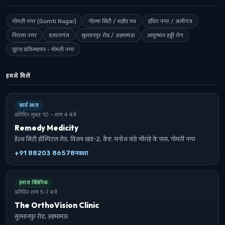
गोमती नगर (Gomti Nagar)
गोल्फ सिटी / शहीद पथ
इंदिरा नगर / अलीगंज
निराला नगर
हज़रतगंज
सुल्तानपुर रोड / अहमामऊ
आयुष्मान हड्डी रोग
घुटना प्रतिस्थापन · गोमती नगर
हमसे मिलें
कार्य स्थल
प्रतिदिन सुबह 10 – शाम 4 बजे
Remedy Medicity
हेल्थ सिटी हॉस्पिटल रोड, विजय खंड-2, कैप्ट. मनोज पांडे चौराहे के पास, गोमती नगर
+91 88203 86578
नक्शा
हमारा क्लिनिक
प्रतिदिन शाम 5–7 बजे
The OrthoVision Clinic
सुल्तानपुर रोड, अहमामऊ