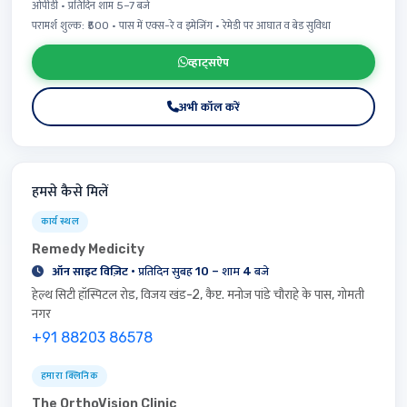
ओपीडी · प्रतिदिन शाम 5–7 बजे
परामर्श शुल्क: ₹500 · पास में एक्स-रे व इमेजिंग · रेमेडी पर आघात व बेड सुविधा
व्हाट्सऐप
अभी कॉल करें
हमसे कैसे मिलें
कार्य स्थल
Remedy Medicity
ऑन साइट विज़िट
· प्रतिदिन सुबह 10 – शाम 4 बजे
हेल्थ सिटी हॉस्पिटल रोड, विजय खंड-2, कैप्ट. मनोज पांडे चौराहे के पास, गोमती
नगर
+91 88203 86578
हमारा क्लिनिक
The OrthoVision Clinic