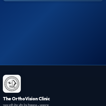
The OrthoVision Clinic
उन्नत हड्डी रोग और नेत्र देखभाल · लखनऊ