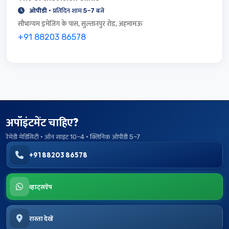
ओपीडी
· प्रतिदिन शाम 5–7 बजे
सौभाग्यम इमेजिंग के पास, सुल्तानपुर रोड, अहमामऊ
+91 88203 86578
अपॉइंटमेंट चाहिए?
रेमेडी मेडिसिटी · ऑन साइट 10–4 · क्लिनिक ओपीडी 5–7
+91 88203 86578
व्हाट्सऐप
रास्ता देखें