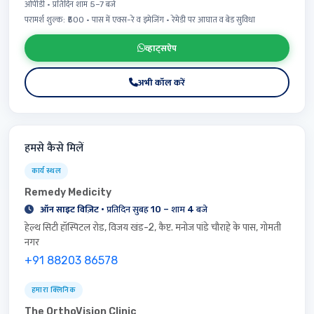
ओपीडी · प्रतिदिन शाम 5–7 बजे
परामर्श शुल्क: ₹500 · पास में एक्स-रे व इमेजिंग · रेमेडी पर आघात व बेड सुविधा
व्हाट्सऐप
अभी कॉल करें
हमसे कैसे मिलें
कार्य स्थल
Remedy Medicity
ऑन साइट विज़िट
· प्रतिदिन सुबह 10 – शाम 4 बजे
हेल्थ सिटी हॉस्पिटल रोड, विजय खंड-2, कैप्ट. मनोज पांडे चौराहे के पास, गोमती
नगर
+91 88203 86578
हमारा क्लिनिक
The OrthoVision Clinic