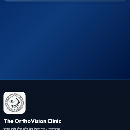
The OrthoVision Clinic
उन्नत हड्डी रोग और नेत्र देखभाल · लखनऊ