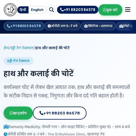
+91 88203 86578
बुक करें
हिन्दी
English
+91 88203 86578
ओपीडी शाम 5–7 बजे
क्लिनिक · अहमामऊ
रेमेडी सु
होम
/
हड्डी रोग देखभाल
/
हाथ और कलाई की चोटें
हड्डी रोग देखभाल
हाथ और कलाई की चोटें
कार्यस्थल चोट से लेकर खेल आघात तक, हाथ और कलाई की समस्याओं
के सटीक निदान से पकड़, निपुणता और बिना दर्द गति बहाल होती है।
व्हाट्सऐप
+91 88203 86578
Remedy Medicity, गोमती नगर · ऑन साइट विज़िट · प्रतिदिन सुबह 10 – शाम 4 बजे
ओपीडी प्रतिदिन शाम 5–7 बजे · The OrthoVision Clinic, सुल्तानपुर रोड