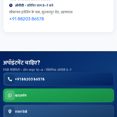
ओपीडी
· प्रतिदिन शाम 5–7 बजे
सौभाग्यम इमेजिंग के पास, सुल्तानपुर रोड, अहमामऊ
+91 88203 86578
अपॉइंटमेंट चाहिए?
रेमेडी मेडिसिटी · ऑन साइट 10–4 · क्लिनिक ओपीडी 5–7
+91 88203 86578
व्हाट्सऐप
रास्ता देखें