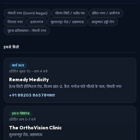
गोमती नगर (Gomti Nagar)
गोल्फ सिटी / शहीद पथ
इंदिरा नगर / अलीगंज
निराला नगर
हज़रतगंज
सुल्तानपुर रोड / अहमामऊ
आयुष्मान हड्डी रोग
घुटना प्रतिस्थापन · गोमती नगर
हमसे मिलें
कार्य स्थल
प्रतिदिन सुबह 10 – शाम 4 बजे
Remedy Medicity
हेल्थ सिटी हॉस्पिटल रोड, विजय खंड-2, कैप्ट. मनोज पांडे चौराहे के पास, गोमती नगर
+91 88203 86578
नक्शा
हमारा क्लिनिक
प्रतिदिन शाम 5–7 बजे
The OrthoVision Clinic
सुल्तानपुर रोड, अहमामऊ