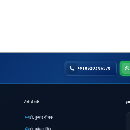
+91 88203 86578
रोगी सेवाएँ
हम
डॉ. कुमार दीपक
डॉ. कोमल सिंह