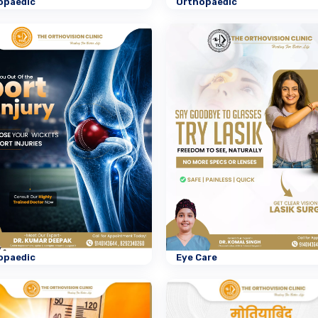
opaedic
Orthopaedic
opaedic
Eye Care