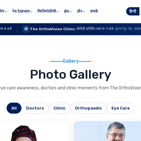
 रोग
नेत्र देखभाल
फिजियोथेरेपी
क्षेत्र
और
संपर्क
हिन्दी
शाम 4 बजे
ओपीडी प्रतिदिन शाम 5–7 बजे
The OrthoVision Clinic
·
·
सुल्तानपुर रोड, अह
Gallery
Photo Gallery
ye care awareness, doctors and clinic moments from The OrthoVision
All
Doctors
Clinic
Orthopaedic
Eye Care