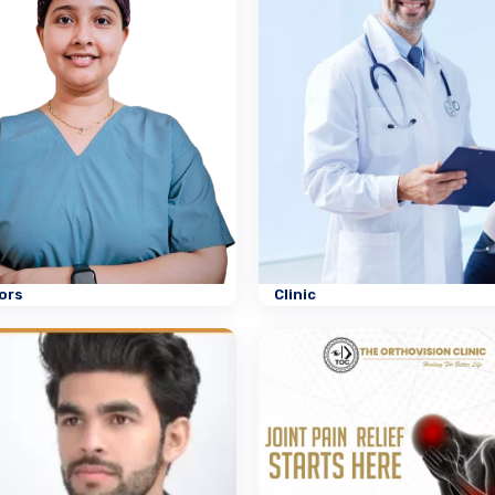
ors
Clinic